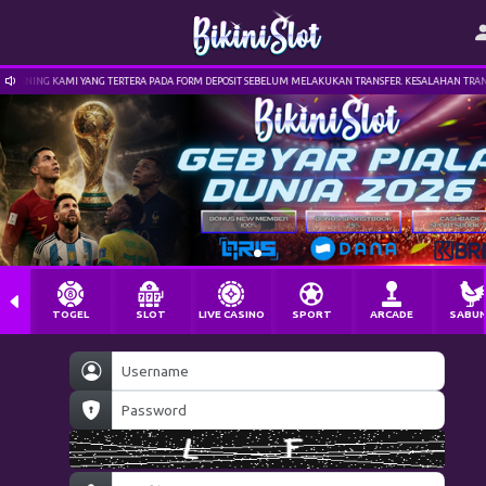
ENING KAMI YANG TERTERA PADA FORM DEPOSIT SEBELUM MELAKUKAN TRANSFER. KESALAHAN TRANSFER
TOGEL
SLOT
LIVE CASINO
SPORT
ARCADE
SABU