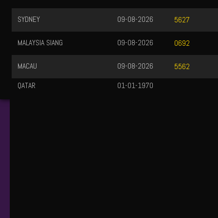
SYDNEY
09-08-2026
5627
MALAYSIA SIANG
09-08-2026
0692
MACAU
09-08-2026
5562
QATAR
01-01-1970