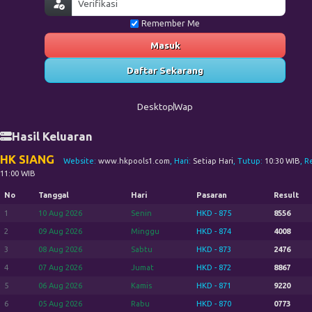
Remember Me
Masuk
Daftar Sekarang
Desktop
Wap
Hasil Keluaran
HK SIANG
Website:
www.hkpools1.com
, Hari:
Setiap Hari
, Tutup:
10:30 WIB
, R
11:00 WIB
No
Tanggal
Hari
Pasaran
Result
1
10 Aug 2026
Senin
HKD - 875
8556
2
09 Aug 2026
Minggu
HKD - 874
4008
3
08 Aug 2026
Sabtu
HKD - 873
2476
4
07 Aug 2026
Jumat
HKD - 872
8867
5
06 Aug 2026
Kamis
HKD - 871
9220
6
05 Aug 2026
Rabu
HKD - 870
0773