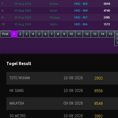
7
04 Aug 2026
Selasa
HKD - 869
0304
8
03 Aug 2026
Senin
HKD - 868
4740
9
02 Aug 2026
Minggu
HKD - 867
2085
10
01 Aug 2026
Sabtu
HKD - 866
1572
First
1
2
3
4
5
6
7
8
9
10
11
12
13
14
15
(
)
Togel Result
TOTO WUHAN
10-08-2026
2903
HK SIANG
10-08-2026
8556
MALAYSIA
09-08-2026
8548
SG METRO
10-08-2026
3982